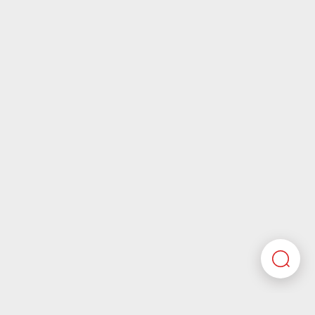
Wecome to our careers platform
Here you’ll find all the required information about
working at Motherson. If you’re looking for corporate
information please visit our main website.
Motherson.com