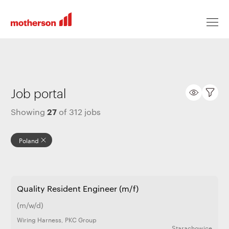
Locations
Job portal
27
Showing
of
312
jobs
Life at Motherson
Poland
Career levels
Quality Resident Engineer (m/f)
All jobs
(m/w/d)
Wiring Harness
,
PKC Group
Starachowice