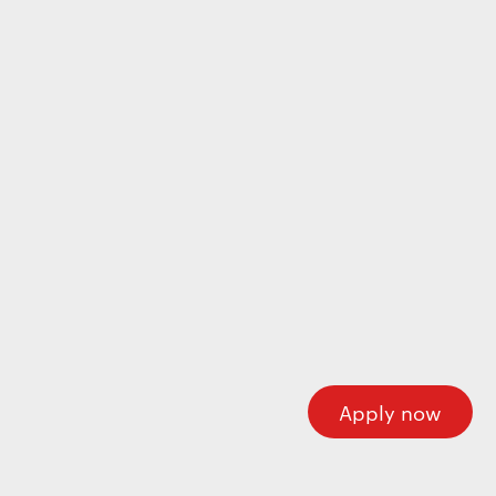
Wecome to our careers platform
Here you’ll find all the required information about
working at Motherson. If you’re looking for corporate
information please visit our main website.
Motherson.com
Apply now