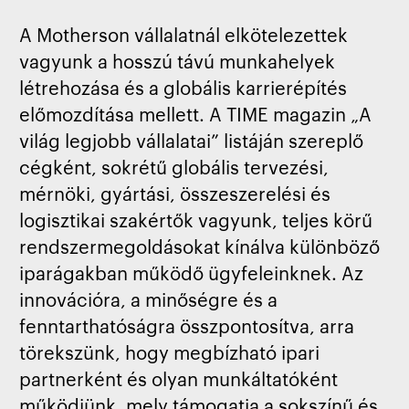
A Motherson vállalatnál elkötelezettek
vagyunk a hosszú távú munkahelyek
létrehozása és a globális karrierépítés
előmozdítása mellett. A TIME magazin „A
világ legjobb vállalatai” listáján szereplő
cégként, sokrétű globális tervezési,
mérnöki, gyártási, összeszerelési és
logisztikai szakértők vagyunk, teljes körű
rendszermegoldásokat kínálva különböző
iparágakban működő ügyfeleinknek. Az
innovációra, a minőségre és a
fenntarthatóságra összpontosítva, arra
törekszünk, hogy megbízható ipari
partnerként és olyan munkáltatóként
működjünk, mely támogatja a sokszínű és