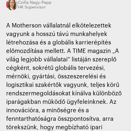
Csilla Nagy-Papp
HR Supervisor
A Motherson vállalatnál elkötelezettek
vagyunk a hosszú távú munkahelyek
létrehozása és a globális karrierépítés
előmozdítása mellett. A TIME magazin „A
világ legjobb vállalatai” listáján szereplő
cégként, sokrétű globális tervezési,
mérnöki, gyártási, összeszerelési és
logisztikai szakértők vagyunk, teljes körű
rendszermegoldásokat kínálva különböző
iparágakban működő ügyfeleinknek. Az
innovációra, a minőségre és a
fenntarthatóságra összpontosítva, arra
törekszünk, hogy megbízható ipari