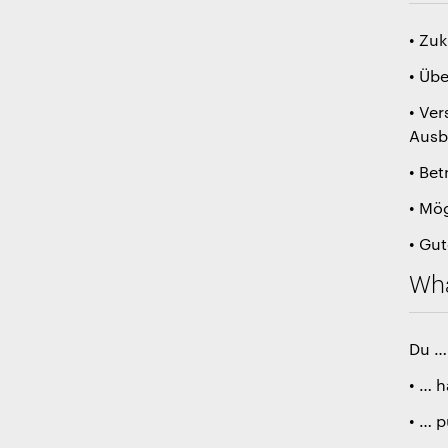
• Zuk
• Üb
• Ve
Ausb
• Bet
• Mö
• Gu
Wha
Du …
• … 
• … 