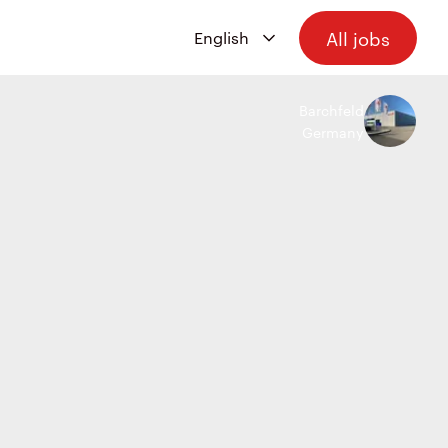
All jobs
Barchfeld
Germany