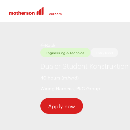
Back
Engineering & Technical
Entry level
Dualer Student Konstruktion
40 hours (m/w/d)
Wiring Harness
,
PKC Group
Apply now