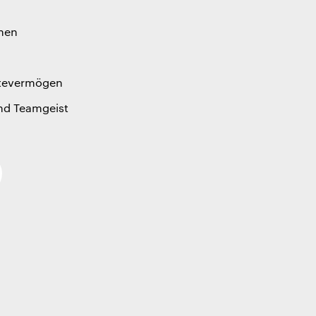
t
hen
ltevermögen
und Teamgeist