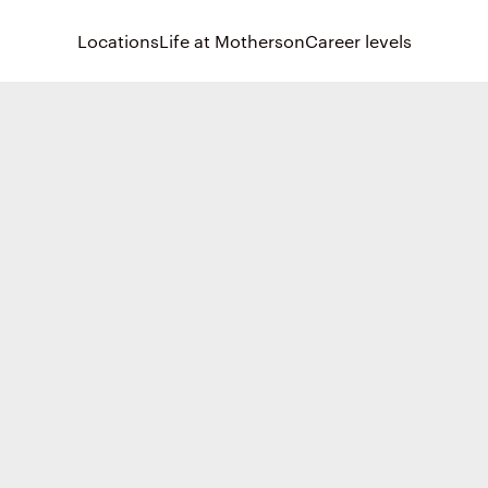
Locations
Life at Motherson
Career levels