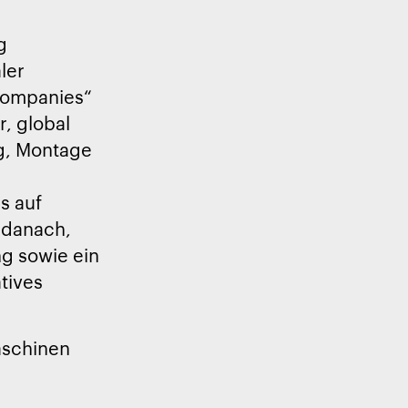
g
ler
 Companies“
r, global
ng, Montage
s auf
r danach,
ng sowie ein
atives
aschinen