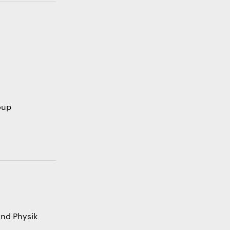
oup
und Physik