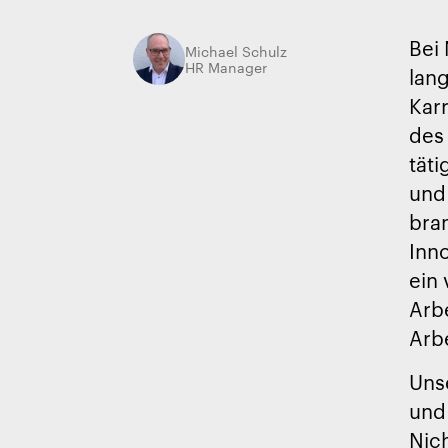
Bei
Michael Schulz
HR Manager
lang
Karr
des 
täti
und
bra
Inno
ein 
Arbe
Arb
Uns
und
Nic