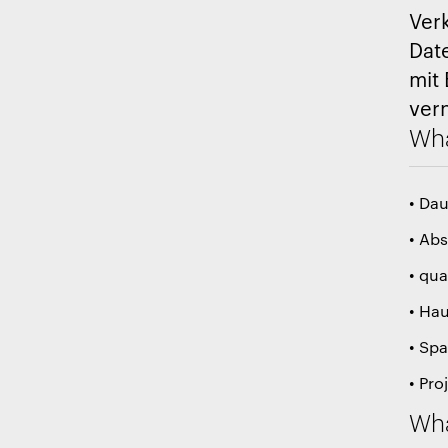
Ver
Dat
mit 
ver
Wha
• Dau
• Abs
• qua
• Hau
• Sp
• Pro
Wha