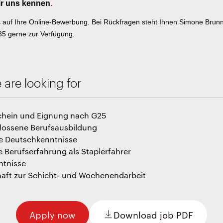
ir uns kennen
.
s auf Ihre Online-Bewerbung. Bei Rückfragen steht Ihnen
Simone Brun
35
gerne zur Verfügung.
are looking for
chein und Eignung nach G25
lossene Berufsausbildung
e Deutschkenntnisse
e Berufserfahrung als Staplerfahrer
ntnisse
haft zur Schicht- und Wochenendarbeit
Apply now
Download job PDF