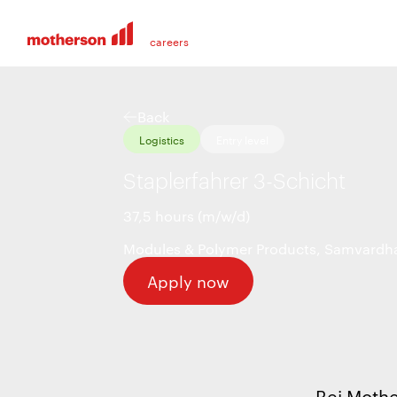
Back
Logistics
Entry level
Staplerfahrer 3-Schicht
37,5 hours (m/w/d)
Modules & Polymer Products
,
Samvardha
Apply now
Bei Mothe