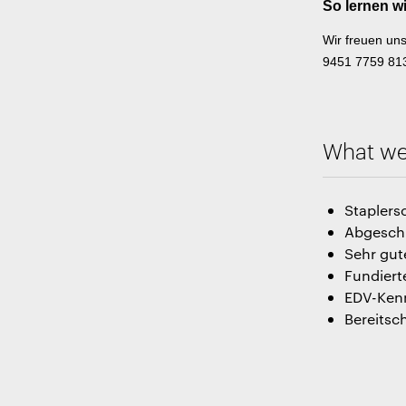
So lernen w
Wir freuen un
9451 7759 81
What we 
Staplers
Abgesch
Sehr gut
Fundiert
EDV-Ken
Bereitsc