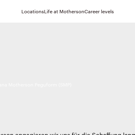
Locations
Life at Motherson
Career levels
na Motherson Peguform (SMP)
rson engagieren wir uns für die Schaffung langf