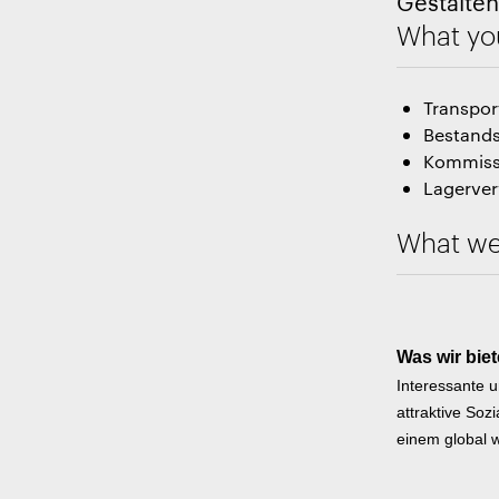
Gestalten
What you
Transpor
Bestand
Kommissi
Lagerve
What we
Was wir bie
Interessante u
attraktive Soz
einem global