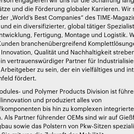
ätze und die Förderung globaler Karrieren. Wir 
 der „World’s Best Companies“ des TIME-Magazi
und ein diversifizierter, global tätiger Spezialist
ntwicklung, Fertigung, Montage und Logistik. W
Kunden branchenübergreifend Komplettlösunge
 Innovation, Qualität und Nachhaltigkeit strebe
in vertrauenswürdiger Partner für Industrialisi
 Arbeitgeber zu sein, der ein vielfältiges und in
feld fördert.
dules- und Polymer Products Division ist führe
innovation und produziert alles von
fkomponenten bis hin zu komplexen integriert
 Als Partner führender OEMs sind wir auf Gie
au sowie das Polstern von Pkw-Sitzen spezialis