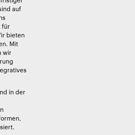
sind auf
ns
 für
ir bieten
n. Mit
n wir
erung
tegratives
nd in der
en
ßformen,
iert.