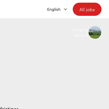
All jobs
Schierling
Germany
ristiger