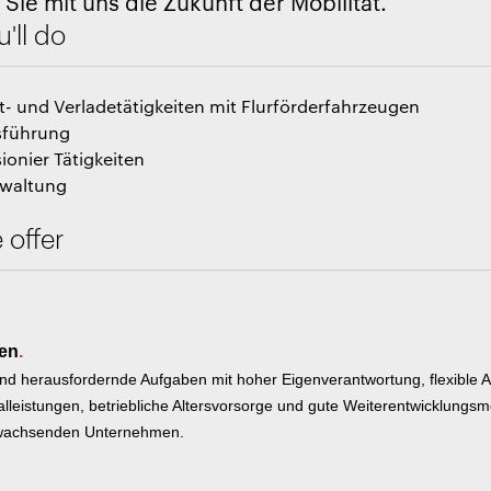
 Sie mit uns die Zukunft der Mobilität.
'll do
t- und Verladetätigkeiten mit Flurförderfahrzeugen
sführung
onier Tätigkeiten
rwaltung
 offer
ten
.
nd herausfordernde Aufgaben mit hoher Eigenverantwortung, flexible Ar
ialleistungen, betriebliche Altersvorsorge und gute Weiterentwicklungsm
 wachsenden Unternehmen.