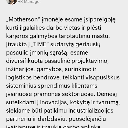
HR Manager
„Motherson“ įmonėje esame įsipareigoję
kurti ilgalaikes darbo vietas ir plėsti
karjeros galimybes tarptautiniu mastu.
Įtraukta į „TIME“ sudarytą geriausių
pasaulio įmonių sąrašą, esame
diversifikuota pasaulinė projektavimo,
inžinerijos, gamybos, surinkimo ir
logistikos bendrovė, teikianti visapusiškus
sisteminius sprendimus klientams
įvairiuose pramonės sektoriuose. Dėmesį
sutelkdami į inovacijas, kokybę ir tvarumą,
siekiame būti patikimu industrializacijos
partneriu ir darbdaviu, puoselėjančiu
įvairiapusę ir įtraukią darbo aplinką.