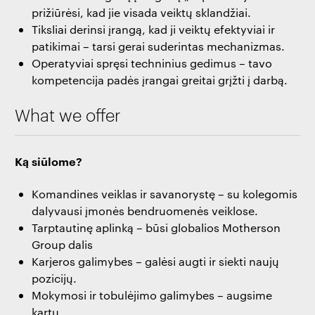
prižiūrėsi, kad jie visada veiktų sklandžiai.
Tiksliai derinsi įrangą, kad ji veiktų efektyviai ir
patikimai – tarsi gerai suderintas mechanizmas.
Operatyviai spręsi techninius gedimus – tavo
kompetencija padės įrangai greitai grįžti į darbą.
What we offer
Ką siūlome?
Komandines veiklas ir savanorystę – su kolegomis
dalyvausi įmonės bendruomenės veiklose.
Tarptautinę aplinką – būsi globalios Motherson
Group dalis
Karjeros galimybes – galėsi augti ir siekti naujų
pozicijų.
Mokymosi ir tobulėjimo galimybes – augsime
kartu