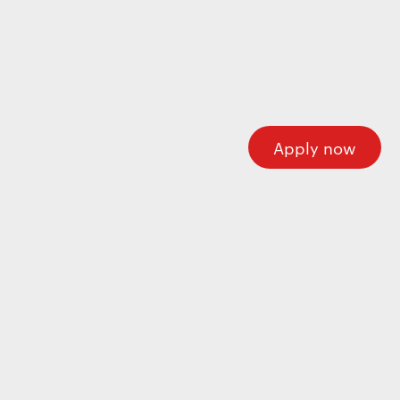
Wecome to our careers platform
Here you’ll find all the required information about
working at Motherson. If you’re looking for corporate
information please visit our main website.
Motherson.com
Apply now
Join the Motherson world