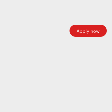
Here you’ll find all the required information about
working at Motherson. If you’re looking for corporate
information please visit our main website.
Motherson.com
Apply now
Join the Motherson world
Motherson aspires to be a company that future