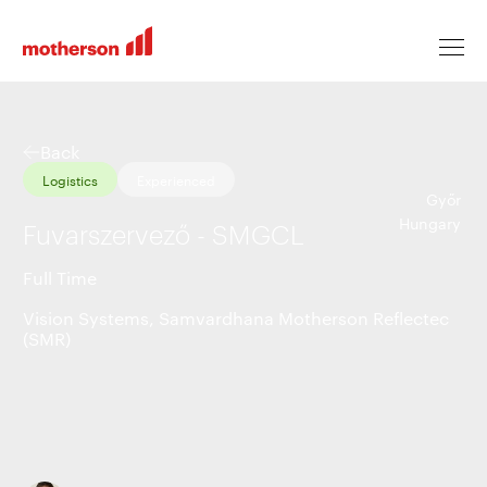
Back
Logistics
Experienced
Locations
Győr
Hungary
Fuvarszervező - SMGCL
Life at Motherson
Full Time
Vision Systems
,
Samvardhana Motherson Reflectec
(SMR)
Career levels
All jobs