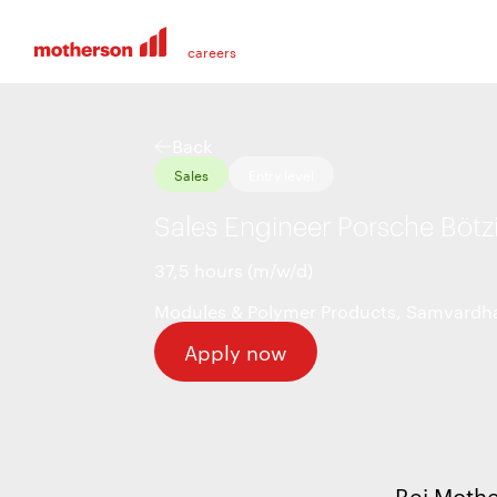
Back
Sales
Entry level
Sales Engineer Porsche Bötz
37,5 hours (m/w/d)
Modules & Polymer Products
,
Samvardha
Apply now
Bei Mothe