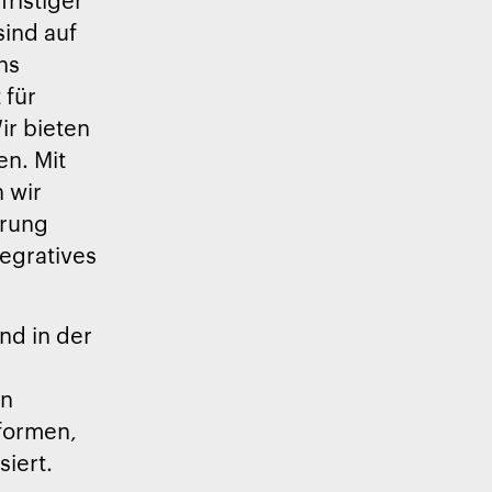
sind auf
ns
 für
ir bieten
n. Mit
n wir
erung
tegratives
nd in der
en
ßformen,
iert.