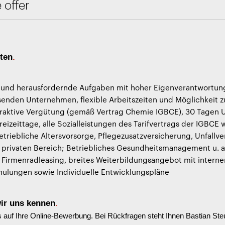
 offer
eten
.
e und herausfordernde Aufgaben mit hoher Eigenverantwortun
senden Unternehmen, flexible Arbeitszeiten und Möglichkeit
traktive Vergütung (gemäß Vertrag Chemie IGBCE), 30 Tagen 
reizeittage, alle Sozialleistungen des Tarifvertrags der IGBCE w
betriebliche Altersvorsorge, Pflegezusatzversicherung, Unfallv
 privaten Bereich; Betriebliches Gesundheitsmanagement u. a
 Firmenradleasing, breites Weiterbildungsangebot mit intern
hulungen sowie Individuelle Entwicklungspläne
wir uns kennen
.
s auf Ihre Online-Bewerbung. Bei Rückfragen steht Ihnen
Bastian Ste