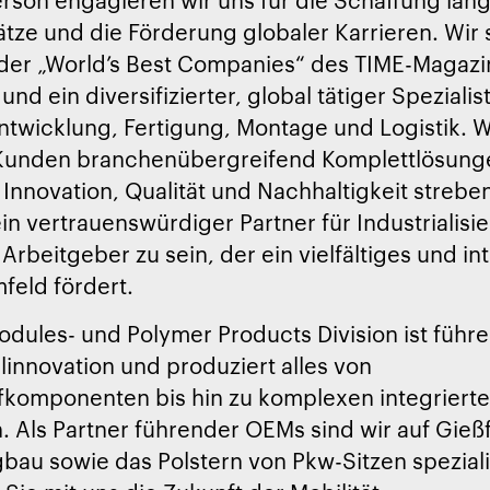
ätze und die Förderung globaler Karrieren. Wir 
 der „World’s Best Companies“ des TIME-Magazi
und ein diversifizierter, global tätiger Spezialist
ntwicklung, Fertigung, Montage und Logistik. W
Kunden branchenübergreifend Komplettlösunge
 Innovation, Qualität und Nachhaltigkeit strebe
in vertrauenswürdiger Partner für Industrialisi
 Arbeitgeber zu sein, der ein vielfältiges und in
feld fördert.
dules- und Polymer Products Division ist führe
innovation und produziert alles von
fkomponenten bis hin zu komplexen integriert
 Als Partner führender OEMs sind wir auf Gie
au sowie das Polstern von Pkw-Sitzen spezialis