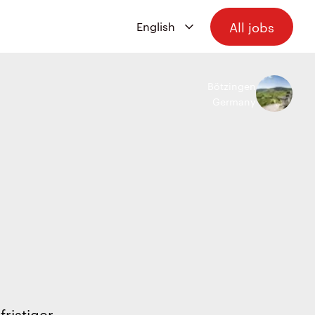
All jobs
Bötzingen
Germany
ristiger