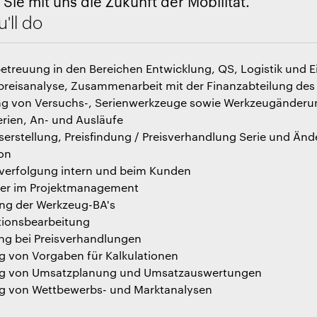
 Sie mit uns die Zukunft der Mobilität.
'll do
treuung in den Bereichen Entwicklung, QS, Logistik und E
preisanalyse, Zusammenarbeit mit der Finanzabteilung de
g von Versuchs-, Serienwerkzeuge sowie Werkzeugänderu
rien, An- und Ausläufe
erstellung, Preisfindung / Preisverhandlung Serie und Än
ion
verfolgung intern und beim Kunden
ter im Projektmanagement
ing der Werkzeug-BA's
ionsbearbeitung
ng bei Preisverhandlungen
ng von Vorgaben für Kalkulationen
ung von Umsatzplanung und Umsatzauswertungen
ng von Wettbewerbs- und Marktanalysen