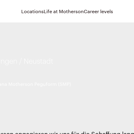
Locations
Life at Motherson
Career levels
ingen / Neustadt
na Motherson Peguform (SMP)
rson engagieren wir uns für die Schaffung langf