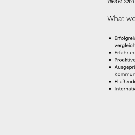
7663 61 3200
What we 
Erfolgre
vergleic
Erfahrun
Proaktiv
Ausgeprä
Kommuni
Fließend
Internat