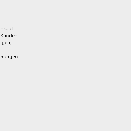
inkauf
s Kunden
ngen,
derungen,