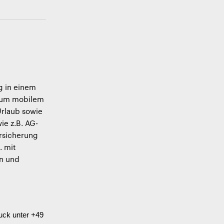
g in einem
 zum mobilem
Urlaub sowie
ie z.B. AG-
ersicherung
. mit
en und
uck
unter
+49