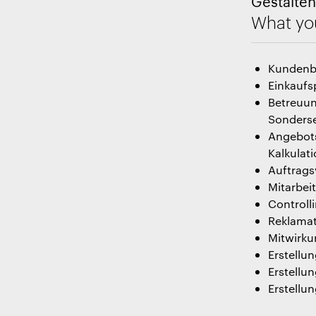
Gestalten
What you
Kundenbe
Einkaufs
Betreuun
Sonderse
Angebots
Kalkulat
Auftrags
Mitarbei
Controll
Reklamat
Mitwirku
Erstellu
Erstell
Erstellu