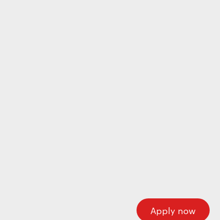
Wecome to our careers platform
Here you’ll find all the required information about
working at Motherson. If you’re looking for corporate
information please visit our main website.
Motherson.com
Apply now