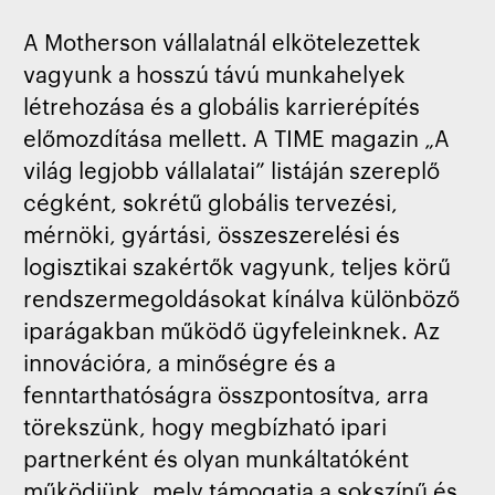
A Motherson vállalatnál elkötelezettek
vagyunk a hosszú távú munkahelyek
létrehozása és a globális karrierépítés
előmozdítása mellett. A TIME magazin „A
világ legjobb vállalatai” listáján szereplő
cégként, sokrétű globális tervezési,
mérnöki, gyártási, összeszerelési és
logisztikai szakértők vagyunk, teljes körű
rendszermegoldásokat kínálva különböző
iparágakban működő ügyfeleinknek. Az
innovációra, a minőségre és a
fenntarthatóságra összpontosítva, arra
törekszünk, hogy megbízható ipari
partnerként és olyan munkáltatóként
működjünk, mely támogatja a sokszínű és