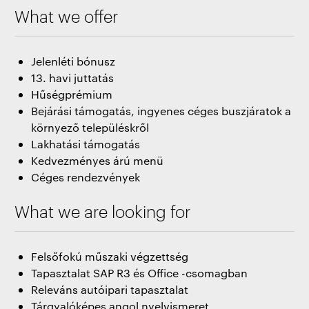
What we offer
Jelenléti bónusz
13. havi juttatás
Hűségprémium
Bejárási támogatás, ingyenes céges buszjáratok a
környező településkről
Lakhatási támogatás
Kedvezményes árú menü
Céges rendezvények
What we are looking for
Felsőfokú műszaki végzettség
Tapasztalat SAP R3 és Office -csomagban
Releváns autóipari tapasztalat
Tárgyalóképes angol nyelvismeret