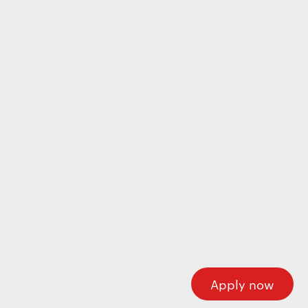
Wecome to our careers platform
Here you’ll find all the required information about
working at Motherson. If you’re looking for corporate
information please visit our main website.
Motherson.com
Apply now