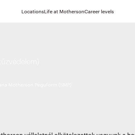
Locations
Life at Motherson
Career levels
 tűzvédelem)
na Motherson Peguform (SMP)
therson vállalatnál elkötelezettek vagyunk a ho