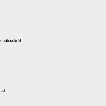
lepülésekről
g
ett