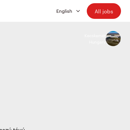
All jobs
Kecskemét
Hungary
sszú távú