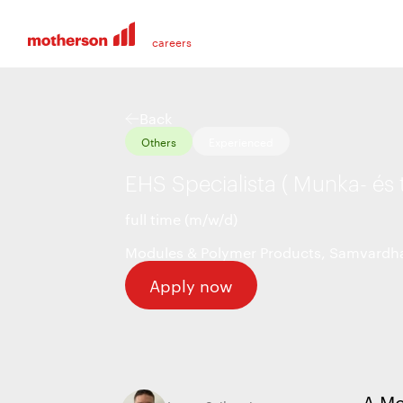
Back
Others
Experienced
EHS Specialista ( Munka- és
full time (m/w/d)
Modules & Polymer Products
,
Samvardha
Apply now
A Mo