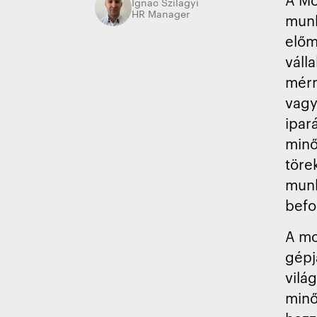
Ignac Szilagyi
HR Manager
munk
előm
váll
mérn
vagy
ipar
minő
töre
munk
befo
A mo
gépj
vilá
minő