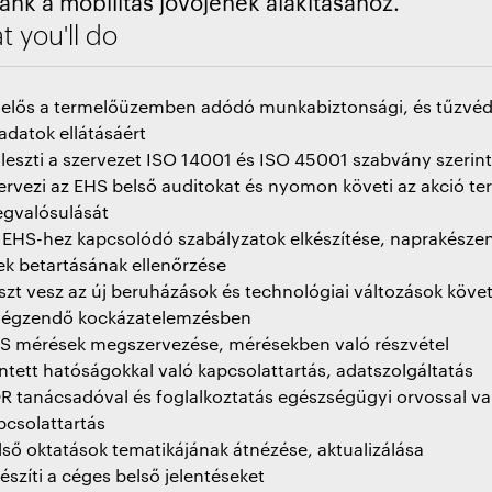
ánk a mobilitás jövőjének alakításához.
 you'll do
lelős a termelőüzemben adódó munkabiztonsági, és tűzvé
ladatok ellátásáért
jleszti a szervezet ISO 14001 és ISO 45001 szabvány szerint
ervezi az EHS belső auditokat és nyomon követi az akció te
gvalósulását
 EHS-hez kapcsolódó szabályzatok elkészítése, naprakészen
ek betartásának ellenőrzése
szt vesz az új beruházások és technológiai változások köv
végzendő kockázatelemzésben
S mérések megszervezése, mérésekben való részvétel
intett hatóságokkal való kapcsolattartás, adatszolgáltatás
R tanácsadóval és foglalkoztatás egészségügyi orvossal va
pcsolattartás
lső oktatások tematikájának átnézése, aktualizálása
készíti a céges belső jelentéseket