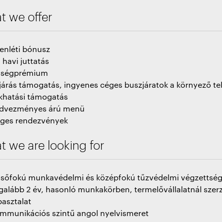
t we offer
lenléti bónusz
. havi juttatás
ségprémium
járás támogatás, ingyenes céges buszjáratok a környező te
khatási támogatás
dvezményes árú menü
ges rendezvények
 we are looking for
lsőfokú munkavédelmi és középfokú tűzvédelmi végzettsé
galább 2 év, hasonló munkakörben, termelővállalatnál szerz
pasztalat
mmunikációs szintű angol nyelvismeret