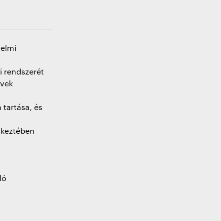
delmi
i rendszerét
rvek
 tartása, és
etkeztében
ló