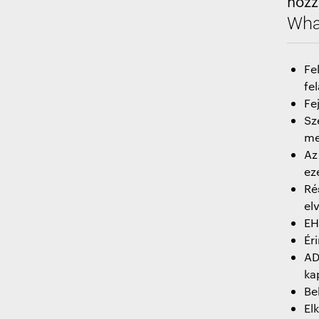
hozz
What
Fe
fe
Fe
Sz
me
Az
ez
Ré
el
EH
Ér
AD
ka
Be
El