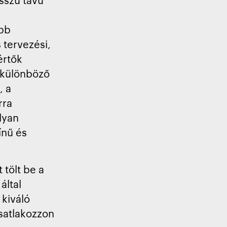
obb
s tervezési,
értők
 különböző
, a
rra
lyan
ínű és
tölt be a
által
 kiváló
satlakozzon