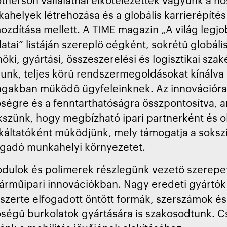
ahelyek létrehozása és a globális karrierépítés
ozdítása mellett. A TIME magazin „A világ legj
alatai” listáján szereplő cégként, sokrétű globáli
öki, gyártási, összeszerelési és logisztikai szak
unk, teljes körű rendszermegoldásokat kínálva
ágakban működő ügyfeleinknek. Az innovációra
ségre és a fenntarthatóságra összpontosítva, a
kszünk, hogy megbízható ipari partnerként és o
áltatóként működjünk, mely támogatja a soksz
gadó munkahelyi környezetet.
dulok és polimerek részlegünk vezető szerepet 
árműipari innovációkban. Nagy eredeti gyártók 
gszerte elfogadott öntött formák, szerszámok és
ségű burkolatok gyártására is szakosodtunk. C