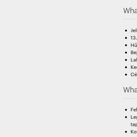
Wha
Je
13
Hű
Be
La
Ke
Cé
What
Fe
Le
ta
Ko