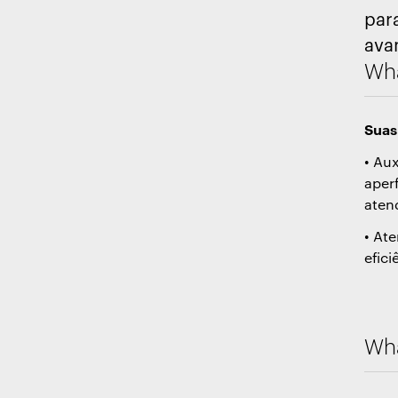
para
ava
Wha
Suas
• Au
aper
atend
• At
efic
Wha