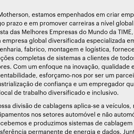
Motherson, estamos empenhados em criar emp
o prazo e em promover carreiras a nível global.
lista das Melhores Empresas do Mundo da TIME
 empresa global diversificada especializada e
enharia, fabrico, montagem e logística, forne
uções completas de sistemas a clientes de todo
ores. Com um enfoque na inovação, qualidade 
tentabilidade, esforçamo-nos por ser um parce
ustrialização de confiança e um empregador q
ocal de trabalho diversificado e inclusivo.
ossa divisão de cablagens aplica-se a veículos,
ipamentos nos setores automóvel e não automó
cebemos e produzimos sistemas de cablagem f
nsferência permanente de energia e dados. Junt