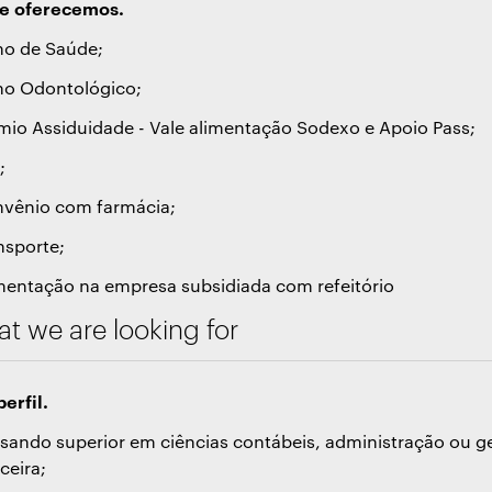
e oferecemos.
ano de Saúde;
ano Odontológico;
êmio Assiduidade - Vale alimentação Sodexo e Apoio Pass;
;
nvênio com farmácia;
nsporte;
imentação na empresa subsidiada com refeitório
t we are looking for
erfil.
rsando superior em ciências contábeis, administração ou g
ceira;