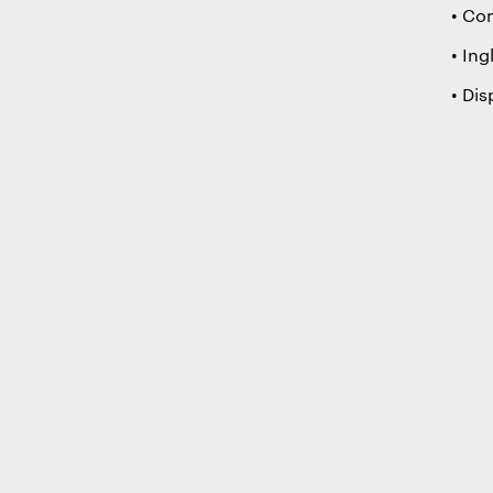
• Co
• Ing
• Dis