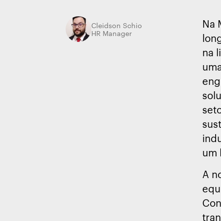
Na 
Cleidson Schio
HR Manager
long
na 
uma
eng
sol
set
sus
ind
um l
A n
equ
Con
tra