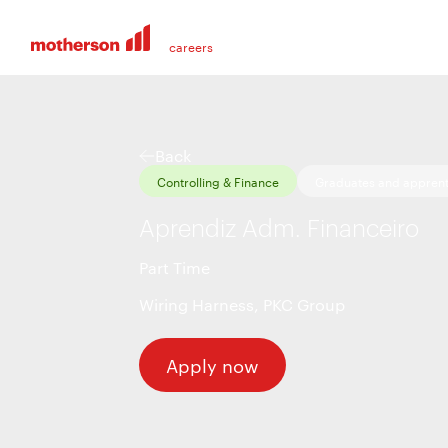
Back
Controlling & Finance
Graduates and apprent
Aprendiz Adm. Financeiro
Part Time
Wiring Harness
,
PKC Group
Apply now