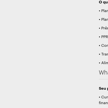
O qu
• Pl
• Pl
• Pr
• PPR
• Co
• Tra
• Al
Wha
Seu p
• Cu
finan