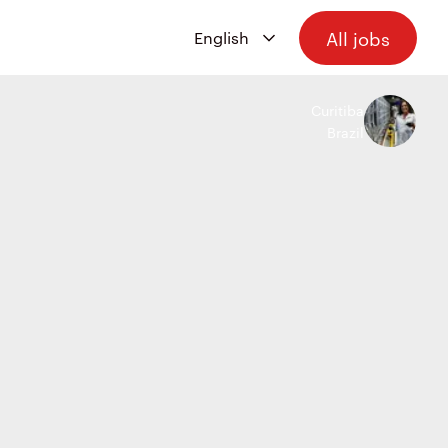
All jobs
Curitiba
Brazil