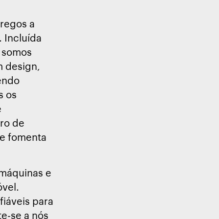
regos a
 Incluída
, somos
m design,
cendo
s os
e
iro de
ue fomenta
 máquinas e
vel.
iáveis para
e-se a nós