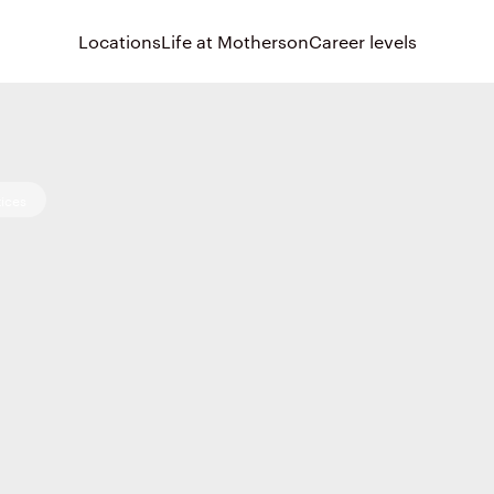
Locations
Life at Motherson
Career levels
ices