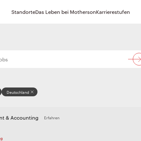
Standorte
Das Leben bei Motherson
Karrierestufen
Deutschland
ant & Accounting
Erfahren
ng