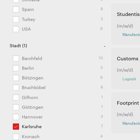
8
Spain
Studentis
3
Turkey
(m/w/d)
6
USA
Manufactu
Stadt
(
1
)
10
Barchfeld
Customs 
5
Berlin
(m/w/d)
6
Bötzingen
Logistik
8
Bruchköbel
1
Gifhorn
Footprin
1
Göttingen
(m/w/d)
3
Hannover
Manufactu
7
Karlsruhe
4
Kronach