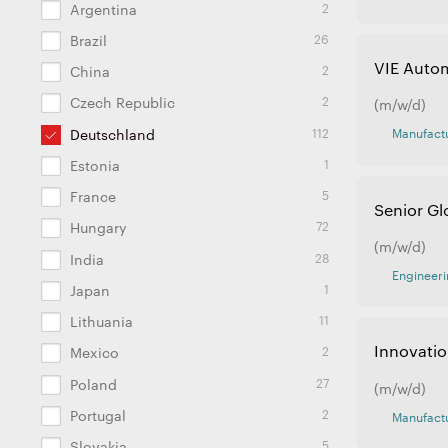
2
Argentina
26
Brazil
VIE Auto
2
China
2
Czech Republic
(m/w/d)
112
Manufactu
Deutschland
1
Estonia
5
France
Senior Gl
72
Hungary
(m/w/d)
28
India
Engineeri
1
Japan
11
Lithuania
Innovatio
2
Mexico
27
Poland
(m/w/d)
2
Portugal
Manufactu
5
Slovakia