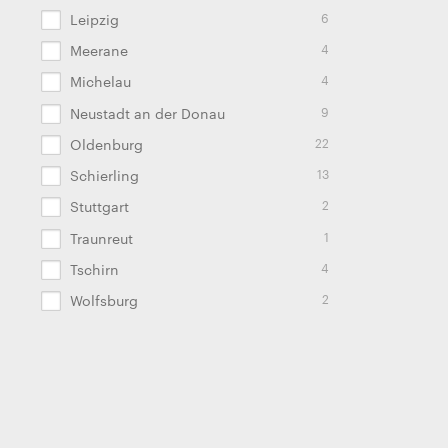
6
Leipzig
4
Meerane
4
Michelau
9
Neustadt an der Donau
22
Oldenburg
13
Schierling
2
Stuttgart
1
Traunreut
4
Tschirn
2
Wolfsburg